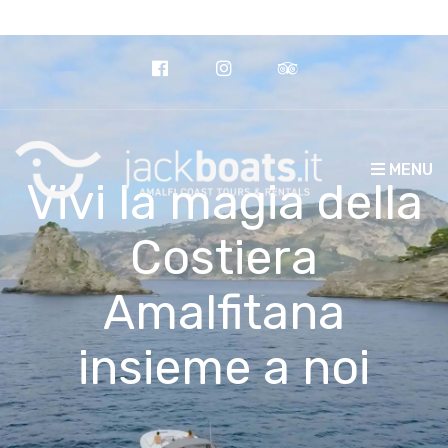
Call us today: +39 328 649 4192
MENU
Vivi la magia della
Costiera
Amalfitana
insieme a noi