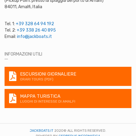
(Pickup Point presso la spiaggia del porto di Amalfi)
84011, Amalfi, Italia
Tel. 1:
+39 328 64 94 192
Tel. 2:
+39 338 26 40 895
Email:
info@jackboats.it
INFORMAZIONI UTILI
ESCURSIONI GIORNALIERE
ORARI TOURS (PDF)
MAPPA TURISTICA
LUOGHI DI INTERESSE DI AMALFI
JACKBOATS.IT
2020© ALL RIGHTS RESERVED.